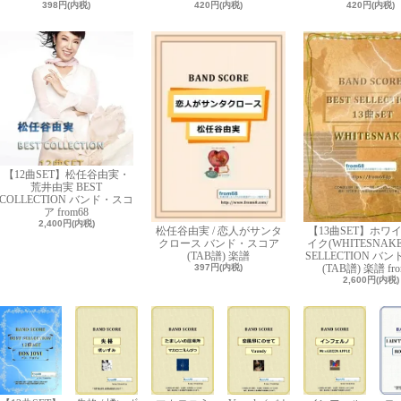
398円(内税)
420円(内税)
420円(内税)
【12曲SET】松任谷由実・
荒井由実 BEST
COLLECTION バンド・スコ
ア from68
2,400円(内税)
松任谷由実 / 恋人がサンタ
【13曲SET】ホワ
クロース バンド・スコア
イク(WHITESNAKE)
(TAB譜) 楽譜
SELLECTION バ
397円(内税)
(TAB譜) 楽譜 fro
2,600円(内税)