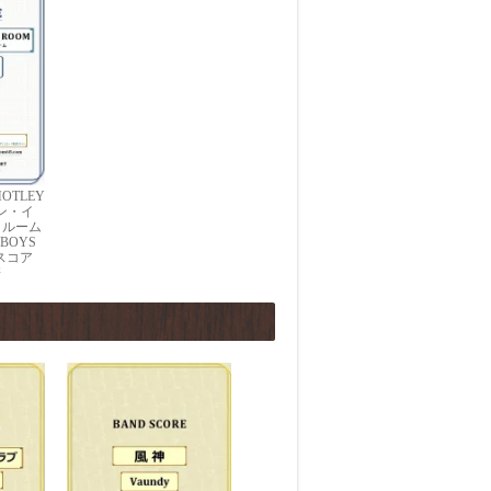
OTLEY
キン・イ
・ルーム
 BOYS
・スコア
譜