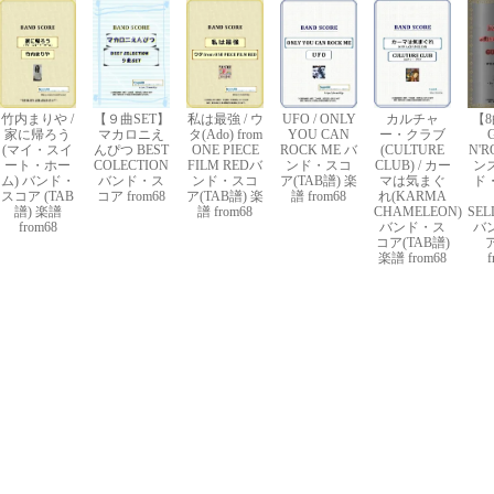
竹内まりや /
【９曲SET】
私は最強 / ウ
UFO / ONLY
カルチャ
【8
家に帰ろう
マカロニえ
タ(Ado) from
YOU CAN
ー・クラブ
(マイ・スイ
んぴつ BEST
ONE PIECE
ROCK ME バ
(CULTURE
N'R
ート・ホー
COLECTION
FILM REDバ
ンド・スコ
CLUB) / カー
ン
ム) バンド・
バンド・ス
ンド・スコ
ア(TAB譜) 楽
マは気まぐ
ド
スコア (TAB
コア from68
ア(TAB譜) 楽
譜 from68
れ(KARMA
譜) 楽譜
譜 from68
CHAMELEON)
SEL
from68
バンド・ス
バ
コア(TAB譜)
楽譜 from68
f