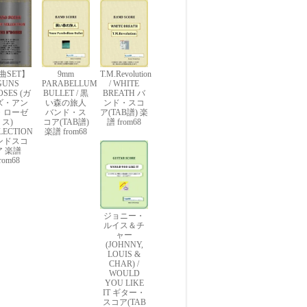
曲SET】
9mm
T.M.Revolution
GUNS
PARABELLUM
/ WHITE
OSES (ガ
BULLET / 黒
BREATH バ
ズ・アン
い森の旅人
ンド・スコ
・ローゼ
バンド・ス
ア(TAB譜) 楽
ス)
コア(TAB譜)
譜 from68
LECTION
楽譜 from68
ンドスコ
ア 楽譜
rom68
ジョニー・
ルイス＆チ
ャー
(JOHNNY,
LOUIS &
CHAR) /
WOULD
YOU LIKE
IT ギター・
スコア(TAB