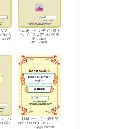
・ラブ
Vaundy (バウンディ) / 風神
/ 竹内まり
バンド・スコア(TAB譜) 楽
TAB譜)
譜 from68
420円(内税)
って バ
【18曲セット】中森明菜
) 楽譜
BEST SELECTION バンド・
スコア 楽譜 from68