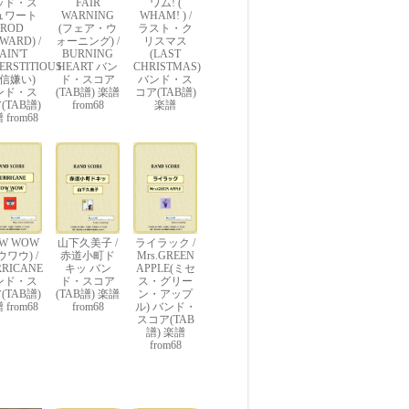
ッド・ス
FAIR
ワム! (
ュワート
WARNING
WHAM! ) /
(ROD
(フェア・ウ
ラスト・ク
WARD) /
ォーニング) /
リスマス
 AIN'T
BURNING
(LAST
ERSTITIOUS
HEART バン
CHRISTMAS)
迷信嫌い)
ド・スコア
バンド・ス
ンド・ス
(TAB譜) 楽譜
コア(TAB譜)
(TAB譜)
from68
楽譜
 from68
W WOW
山下久美子 /
ライラック /
ウワウ) /
赤道小町ド
Mrs.GREEN
RICANE
キッ バン
APPLE(ミセ
ンド・ス
ド・スコア
ス・グリー
(TAB譜)
(TAB譜) 楽譜
ン・アップ
 from68
from68
ル) バンド・
スコア(TAB
譜) 楽譜
from68