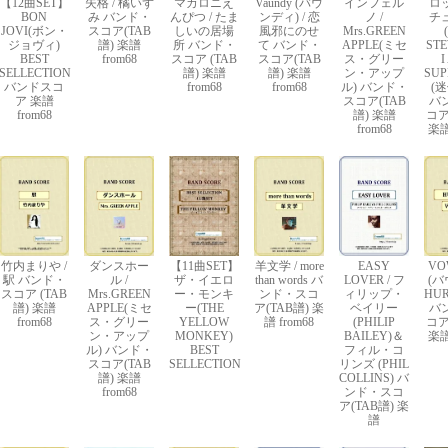
【12曲SET】
失格 / 橘いず
マカロニえ
Vaundy (バウ
インフェル
ロ
BON
み バンド・
んぴつ / たま
ンディ) / 恋
ノ /
チ
JOVI(ボン・
スコア(TAB
しいの居場
風邪にのせ
Mrs.GREEN
ジョヴィ)
譜) 楽譜
所 バンド・
て バンド・
APPLE(ミセ
STE
BEST
from68
スコア (TAB
スコア(TAB
ス・グリー
I
SELLECTION
譜) 楽譜
譜) 楽譜
ン・アップ
SUP
バンドスコ
from68
from68
ル) バンド・
(
ア 楽譜
スコア(TAB
バ
from68
譜) 楽譜
コア
from68
楽譜
竹内まりや /
ダンスホー
【11曲SET】
羊文学 / more
EASY
VO
駅 バンド・
ル /
ザ・イエロ
than words バ
LOVER / フ
(バ
スコア (TAB
Mrs.GREEN
ー・モンキ
ンド・スコ
ィリップ・
HUR
譜) 楽譜
APPLE(ミセ
ー(THE
ア(TAB譜) 楽
ベイリー
バ
from68
ス・グリー
YELLOW
譜 from68
(PHILIP
コア
ン・アップ
MONKEY)
BAILEY)＆
楽譜
ル) バンド・
BEST
フィル・コ
スコア(TAB
SELLECTION
リンズ (PHIL
譜) 楽譜
COLLINS) バ
from68
ンド・スコ
ア(TAB譜) 楽
譜