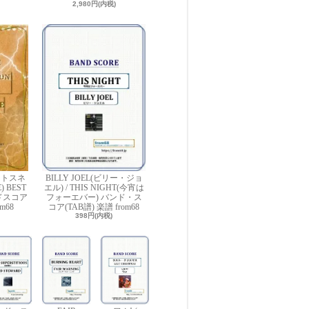
2,980円(内税)
イトスネ
BILLY JOEL(ビリー・ジョ
 BEST
エル) / THIS NIGHT(今宵は
ンドスコア
フォーエバー) バンド・ス
m68
コア(TAB譜) 楽譜 from68
398円(内税)