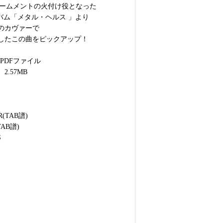
Mブームメントの火付け役となった
ルバム「メタル・ヘルス 」より
のカヴァーで
したこの曲をピックアップ！
 PDFファイル
.57MB
L
R(TAB譜)
TAB譜)
S