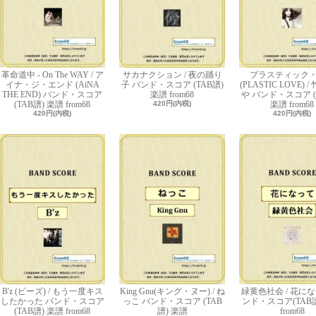
革命道中 - On The WAY / ア
サカナクション / 夜の踊り
プラスティック
イナ・ジ・エンド (AiNA
子 バンド・スコア (TAB譜)
(PLASTIC LOVE) 
THE END) バンド・スコア
楽譜 from68
や バンド・スコア (
(TAB譜) 楽譜 from68
420円(内税)
楽譜 from68
420円(内税)
420円(内税)
B'z (ビーズ) / もう一度キス
King Gnu(キング・ヌー) / ね
緑黄色社会 / 花にな
したかった バンド・スコア
っこ バンド・スコア (TAB
ンド・スコア(TAB譜
(TAB譜) 楽譜 from68
譜) 楽譜
from68