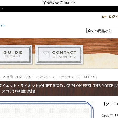
楽譜販売のfrom68
イト
>
>
ム
楽譜 - 洋楽 - P, Q, R
クワイエット・ライオット(QUIET RIOT)
イエット・ライオット(QUIET RIOT) / CUM ON FEEL THE NOI
・スコア(TAB譜) 楽譜
【ダウン
1983年