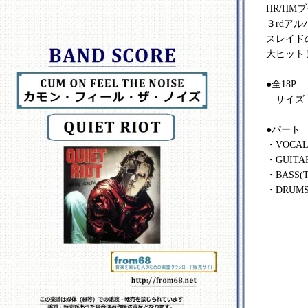
HR/H
３rdア
スレイド
大ヒット
●全18P
サイズ 2
●パート
・VOCA
・GUITA
・BASS(
・DRUM