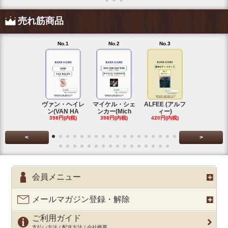
売れ筋商品
No.1
No.2
No.3
No.4
ヴァン・ヘイレ
マイケル・シェ
ALFEE (アルフ
KANA-BOO
ン(VAN HA
ンカー(Mich
ィー)
シルエ
398円(内税)
398円(内税)
420円(内税)
397円(内税
<
>
会員メニュー
メールマガジン登録・解除
ご利用ガイド
支払い方法 / 配送方法 / 会社概要