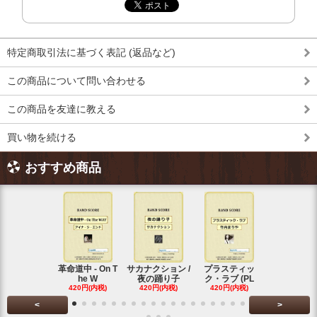
特定商取引法に基づく表記 (返品など)
この商品について問い合わせる
この商品を友達に教える
買い物を続ける
おすすめ商品
革命道中 - On T
サカナクション /
プラスティッ
Vaundy (
he W
夜の踊り子
ク・ラブ (PL
ディ)
420円(内税)
420円(内税)
420円(内税)
420円(内税
<
>