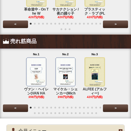
革命道中 - On T
サカナクション /
プラスティッ
Vaundy (
he W
夜の踊り子
ク・ラブ (PL
ディ)
420円(内税)
420円(内税)
420円(内税)
420円(内税
<
>
売れ筋商品
No.1
No.2
No.3
No.4
ヴァン・ヘイレ
マイケル・シェ
ALFEE (アルフ
KANA-BOO
ン(VAN HA
ンカー(Mich
ィー)
シルエ
398円(内税)
398円(内税)
420円(内税)
397円(内税
<
>
会員メニュー