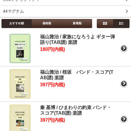
44マグナム
おすすめ順
価格順
新着順
福山雅治 / 家族になろうよ ギター弾
語り(TAB譜) 楽譜
180円(内税)
福山雅治 / 桜坂 バンド・スコア(T
AB譜) 楽譜
397円(内税)
秦 基博 / ひまわりの約束 バンド・
スコア(TAB譜) 楽譜
397円(内税)