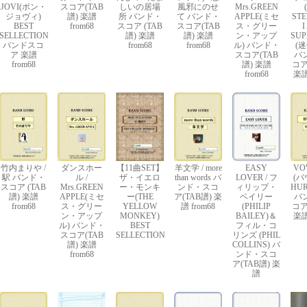
JOVI(ボン・
スコア(TAB
しいの居場
風邪にのせ
Mrs.GREEN
ジョヴィ)
譜) 楽譜
所 バンド・
て バンド・
APPLE(ミセ
STE
BEST
from68
スコア (TAB
スコア(TAB
ス・グリー
I
SELLECTION
譜) 楽譜
譜) 楽譜
ン・アップ
SUP
バンドスコ
from68
from68
ル) バンド・
(
ア 楽譜
スコア(TAB
バ
from68
譜) 楽譜
コア
from68
楽譜
竹内まりや /
ダンスホー
【11曲SET】
羊文学 / more
EASY
VO
駅 バンド・
ル /
ザ・イエロ
than words バ
LOVER / フ
(バ
スコア (TAB
Mrs.GREEN
ー・モンキ
ンド・スコ
ィリップ・
HUR
譜) 楽譜
APPLE(ミセ
ー(THE
ア(TAB譜) 楽
ベイリー
バ
from68
ス・グリー
YELLOW
譜 from68
(PHILIP
コア
ン・アップ
MONKEY)
BAILEY)＆
楽譜
ル) バンド・
BEST
フィル・コ
スコア(TAB
SELLECTION
リンズ (PHIL
譜) 楽譜
COLLINS) バ
from68
ンド・スコ
ア(TAB譜) 楽
譜