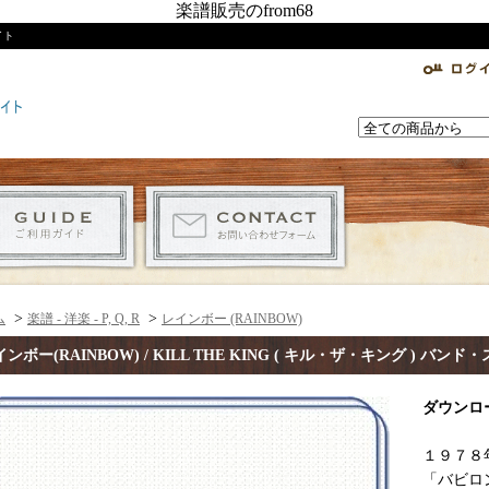
楽譜販売のfrom68
イト
>
>
ム
楽譜 - 洋楽 - P, Q, R
レインボー (RAINBOW)
ンボー(RAINBOW) / KILL THE KING ( キル・ザ・キング ) バンド
ダウンロ
１９７８
「バビロンの城