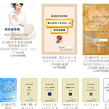
【12曲SET】松任谷由実・
荒井由実 BEST
COLLECTION バンド・スコ
ア from68
2,400円(内税)
松任谷由実 / 恋人がサンタ
【13曲SET】ホワ
クロース バンド・スコア
イク(WHITESNAKE)
(TAB譜) 楽譜
SELLECTION バ
397円(内税)
(TAB譜) 楽譜 fro
2,600円(内税)
【12曲SET】
失格 / 橘いず
マカロニえ
Vaundy (バウ
インフェル
ロ
BON
み バンド・
んぴつ / たま
ンディ) / 恋
ノ /
チ