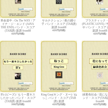
革命道中 - On The WAY / ア
サカナクション / 夜の踊り
プラスティック
イナ・ジ・エンド (AiNA
子 バンド・スコア (TAB譜)
(PLASTIC LOVE) 
THE END) バンド・スコア
楽譜 from68
や バンド・スコア (
(TAB譜) 楽譜 from68
420円(内税)
楽譜 from68
420円(内税)
420円(内税)
B'z (ビーズ) / もう一度キス
King Gnu(キング・ヌー) / ね
緑黄色社会 / 花にな
したかった バンド・スコア
っこ バンド・スコア (TAB
ンド・スコア(TAB譜
(TAB譜) 楽譜 from68
譜) 楽譜
from68
398円(内税)
420円(内税)
420円(内税)