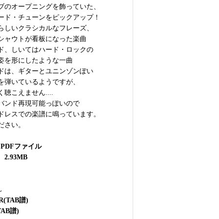
ブのオープニングを飾っていた、
ード・チューンをピックアップ！
らしいクラシカルなフレーズ、
シャウトが看板になった楽曲
ド、しいてはハード・ロックの
姿を形にしたような一曲
ドは、ギターとユニンゾンぽい
を弾いているようですが、
聴こえません....
バンド再現可能っぽいので
ドレスでの楽譜に鳴っています。
ださい。
P PDFファイル
.93MB
L
R(TAB譜)
TAB譜)