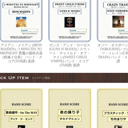
アイアン・メイデン (IRON
ガンズ・アンド・ローゼス
オジー・オスボーン(
MAIDEN) / 2 MINUTES TO
(GUNS N' ROSES) / スウィ
OSBOURNE) / 
MIDNIGHT 悪魔の最終兵器
ート・チャイルド・オブ・
ー・トレイン(CR
（絶滅２分前） バンド・ス
マイン(SWEET CHILD
TRAIN) バンド・
コア(TAB譜) 楽譜
O'MINE) バンド・スコア
譜
(TAB譜) 楽譜