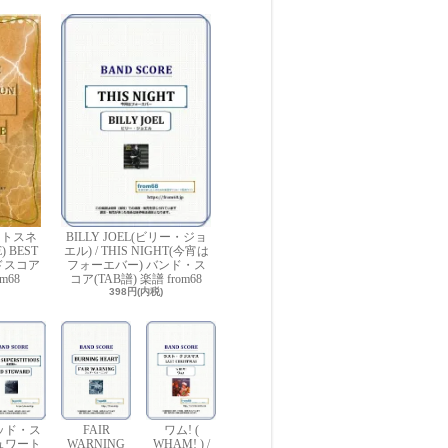
イトスネ
BILLY JOEL(ビリー・ジョ
 BEST
エル) / THIS NIGHT(今宵は
ンドスコア
フォーエバー) バンド・ス
m68
コア(TAB譜) 楽譜 from68
398円(内税)
ッド・ス
FAIR
ワム! (
ュワート
WARNING
WHAM! ) /