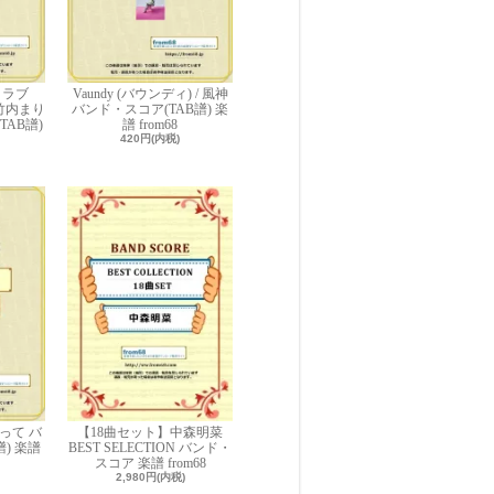
・ラブ
Vaundy (バウンディ) / 風神
/ 竹内まり
バンド・スコア(TAB譜) 楽
TAB譜)
譜 from68
420円(内税)
って バ
【18曲セット】中森明菜
) 楽譜
BEST SELECTION バンド・
スコア 楽譜 from68
2,980円(内税)