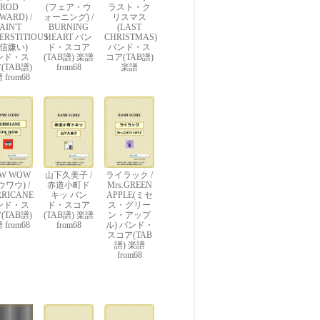
(ROD
(フェア・ウ
ラスト・ク
WARD) /
ォーニング) /
リスマス
 AIN'T
BURNING
(LAST
ERSTITIOUS
HEART バン
CHRISTMAS)
迷信嫌い)
ド・スコア
バンド・ス
ンド・ス
(TAB譜) 楽譜
コア(TAB譜)
(TAB譜)
from68
楽譜
 from68
W WOW
山下久美子 /
ライラック /
ウワウ) /
赤道小町ド
Mrs.GREEN
RICANE
キッ バン
APPLE(ミセ
ンド・ス
ド・スコア
ス・グリー
(TAB譜)
(TAB譜) 楽譜
ン・アップ
 from68
from68
ル) バンド・
スコア(TAB
譜) 楽譜
from68