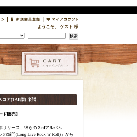
ようこそ、 ゲスト 様
検索
・スコア(TAB譜) 楽譜
ード販売】
年リリース、彼らの３rdアルバム
門(Long Live Rock 'n' Roll)」から