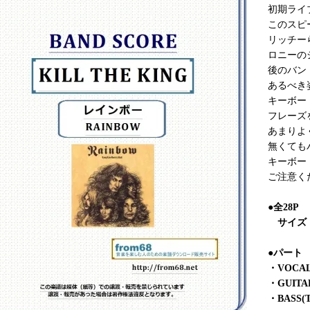
初期ライ
このスピ
リッチー
ロニーの
後のバン
あるべき
キーボー
フレーズ
あまりよく
無くても
キーボー
ご注意く
●全28
サイズ 2
●パート
・VOCA
・GUITA
・BASS(