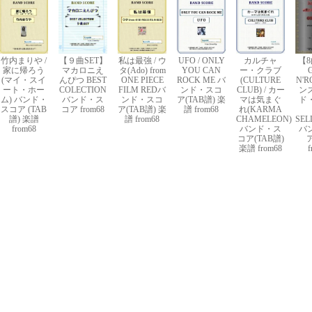
竹内まりや /
【９曲SET】
私は最強 / ウ
UFO / ONLY
カルチャ
【8
家に帰ろう
マカロニえ
タ(Ado) from
YOU CAN
ー・クラブ
(マイ・スイ
んぴつ BEST
ONE PIECE
ROCK ME バ
(CULTURE
N'R
ート・ホー
COLECTION
FILM REDバ
ンド・スコ
CLUB) / カー
ン
ム) バンド・
バンド・ス
ンド・スコ
ア(TAB譜) 楽
マは気まぐ
ド
スコア (TAB
コア from68
ア(TAB譜) 楽
譜 from68
れ(KARMA
譜) 楽譜
譜 from68
CHAMELEON)
SEL
from68
バンド・ス
バ
コア(TAB譜)
楽譜 from68
f