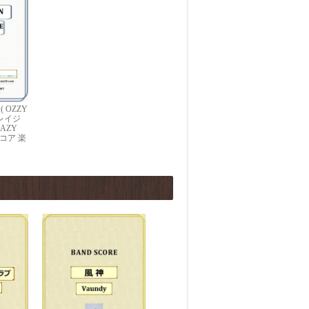
 OZZY
クレイジ
AZY
スコア 楽