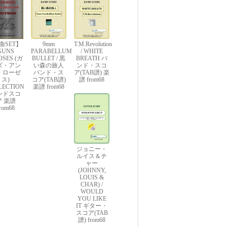
曲SET】
9mm
T.M.Revolution
GUNS
PARABELLUM
/ WHITE
OSES (ガ
BULLET / 黒
BREATH バ
ズ・アン
い森の旅人
ンド・スコ
・ローゼ
バンド・ス
ア(TAB譜) 楽
ス)
コア(TAB譜)
譜 from68
LECTION
楽譜 from68
ンドスコ
ア 楽譜
rom68
ジョニー・
ルイス＆チ
ャー
(JOHNNY,
LOUIS &
CHAR) /
WOULD
YOU LIKE
IT ギター・
スコア(TAB
譜) from68