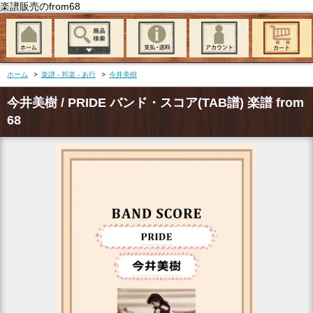
楽譜販売のfrom68
ホーム
>
楽譜 - 邦楽 - あ行
>
今井美樹
今井美樹 / PRIDE バンド・スコア(TAB譜) 楽譜 from
68