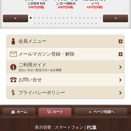
ン(VAN HA
ンカー(Mich
ィー)
シルエ
398円(内税)
398円(内税)
420円(内税)
397円(内税
<
>
会員メニュー
メールマガジン登録・解除
ご利用ガイド
支払い方法 / 配送方法 / 会社概要
お問い合せ
プライバシーポリシー
ホーム
カート
ページ先頭へ
表示切替 : スマートフォン |
PC版