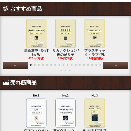
おすすめ商品
革命道中 - On T
サカナクション /
プラスティッ
Vaundy (
he W
夜の踊り子
ク・ラブ (PL
ディ)
420円(内税)
420円(内税)
420円(内税)
420円(内税
<
>
売れ筋商品
No.1
No.2
No.3
No.4
ヴァン・ヘイレ
マイケル・シェ
ALFEE (アルフ
KANA-BOO