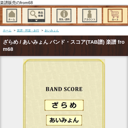
楽譜販売のfrom68
ホーム
>
楽譜 - 邦楽 - あ行
>
あいみょん
ざらめ / あいみょん バンド・スコア(TAB譜) 楽譜 fro
m68