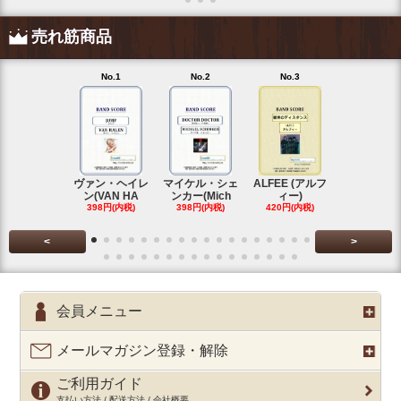
売れ筋商品
No.1
No.2
No.3
No.4
ヴァン・ヘイレ
マイケル・シェ
ALFEE (アルフ
KANA-BOO
ン(VAN HA
ンカー(Mich
ィー)
シルエ
398円(内税)
398円(内税)
420円(内税)
397円(内税
<
>
会員メニュー
メールマガジン登録・解除
ご利用ガイド
支払い方法 / 配送方法 / 会社概要