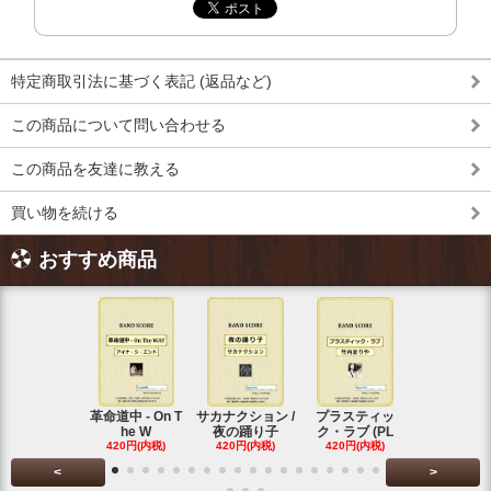
特定商取引法に基づく表記 (返品など)
この商品について問い合わせる
この商品を友達に教える
買い物を続ける
おすすめ商品
革命道中 - On T
サカナクション /
プラスティッ
Vaundy (
he W
夜の踊り子
ク・ラブ (PL
ディ)
420円(内税)
420円(内税)
420円(内税)
420円(内税
<
>