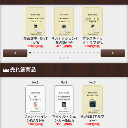
革命道中 - On T
サカナクション /
プラスティッ
Vaundy (
he W
夜の踊り子
ク・ラブ (PL
ディ)
420円(内税)
420円(内税)
420円(内税)
420円(内税
<
>
売れ筋商品
No.1
No.2
No.3
No.4
ヴァン・ヘイレ
マイケル・シェ
ALFEE (アルフ
KANA-BOO
ン(VAN HA
ンカー(Mich
ィー)
シルエ
398円(内税)
398円(内税)
420円(内税)
397円(内税