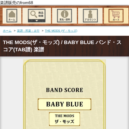
楽譜販売のfrom68
ホーム
>
楽譜 - 邦楽 - ま行
>
THE MODS (ザ・モッズ)
THE MODS(ザ・モッズ) / BABY BLUE バンド・ス
コア(TAB譜) 楽譜