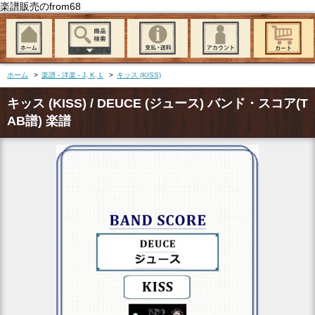
楽譜販売のfrom68
ホーム
>
楽譜 - 洋楽 - J, K, L
>
キッス (KISS)
キッス (KISS) / DEUCE (ジュース) バンド・スコア(T
AB譜) 楽譜