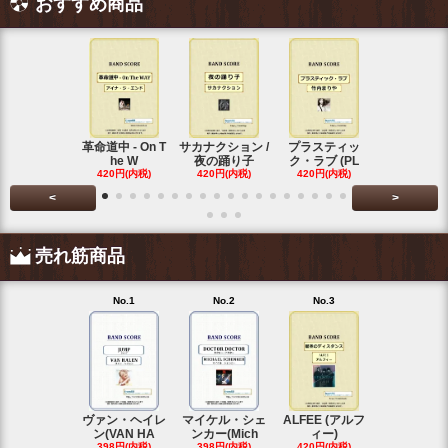
おすすめ商品
革命道中 - On T
サカナクション /
プラスティッ
Vaundy (
he W
夜の踊り子
ク・ラブ (PL
ディ)
420円(内税)
420円(内税)
420円(内税)
420円(内税
<
>
売れ筋商品
No.1
No.2
No.3
No.4
ヴァン・ヘイレ
マイケル・シェ
ALFEE (アルフ
KANA-BOO
ン(VAN HA
ンカー(Mich
ィー)
シルエ
398円(内税)
398円(内税)
420円(内税)
397円(内税