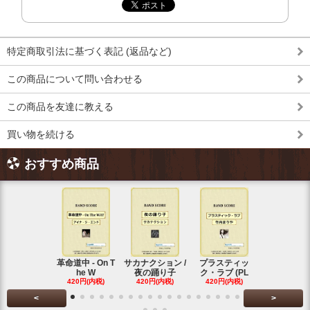
特定商取引法に基づく表記 (返品など)
この商品について問い合わせる
この商品を友達に教える
買い物を続ける
おすすめ商品
革命道中 - On T
サカナクション /
プラスティッ
Vaundy (
he W
夜の踊り子
ク・ラブ (PL
ディ)
420円(内税)
420円(内税)
420円(内税)
420円(内税
<
>