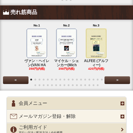
売れ筋商品
No.1
No.2
No.3
No.4
ヴァン・ヘイレ
マイケル・シェ
ALFEE (アルフ
KANA-BOO
ン(VAN HA
ンカー(Mich
ィー)
シルエ
398円(内税)
398円(内税)
420円(内税)
397円(内税
<
>
会員メニュー
メールマガジン登録・解除
ご利用ガイド
支払い方法 / 配送方法 / 会社概要