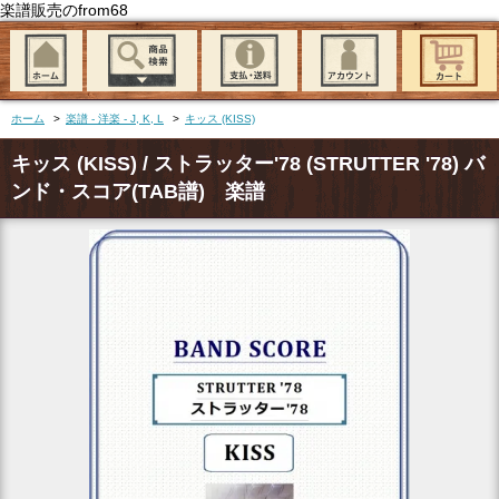
楽譜販売のfrom68
ホーム
>
楽譜 - 洋楽 - J, K, L
>
キッス (KISS)
キッス (KISS) / ストラッター'78 (STRUTTER '78) バ
ンド・スコア(TAB譜) 楽譜