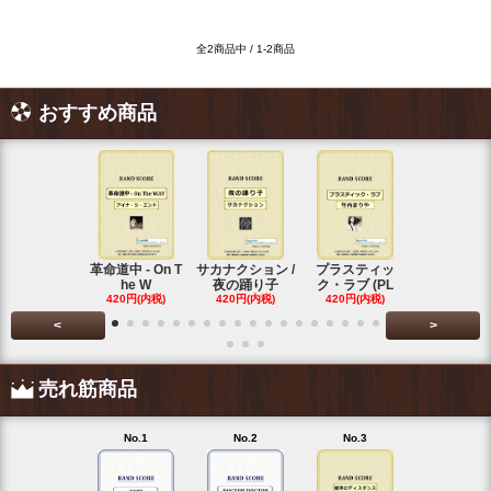
全2商品中 / 1-2商品
おすすめ商品
革命道中 - On T
サカナクション /
プラスティッ
Vaundy (
he W
夜の踊り子
ク・ラブ (PL
ディ)
420円(内税)
420円(内税)
420円(内税)
420円(内税
<
>
売れ筋商品
No.1
No.2
No.3
No.4