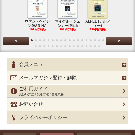
ヴァン・ヘイレ
マイケル・シェ
ALFEE (アルフ
KANA-BOO
ン(VAN HA
ンカー(Mich
ィー)
シルエ
398円(内税)
398円(内税)
420円(内税)
397円(内税
<
>
会員メニュー
メールマガジン登録・解除
ご利用ガイド
支払い方法 / 配送方法 / 会社概要
お問い合せ
プライバシーポリシー