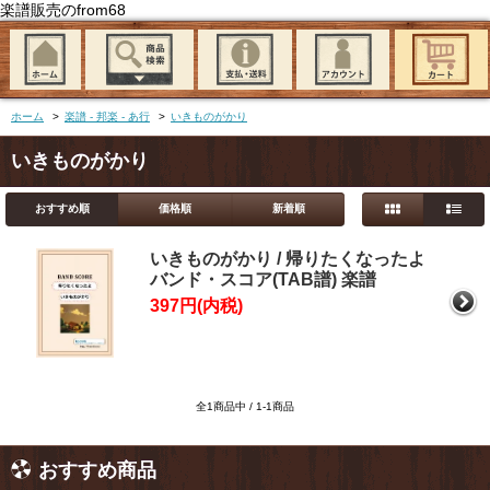
楽譜販売のfrom68
ホーム
>
楽譜 - 邦楽 - あ行
>
いきものがかり
いきものがかり
おすすめ順
価格順
新着順
いきものがかり / 帰りたくなったよ
バンド・スコア(TAB譜) 楽譜
397円(内税)
全1商品中 / 1-1商品
おすすめ商品