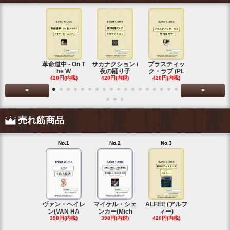
革命道中 - On T
サカナクション /
プラスティッ
Vaundy (
he W
夜の踊り子
ク・ラブ (PL
ディ)
420円(内税)
420円(内税)
420円(内税)
420円(内税
<
>
売れ筋商品
No.1
No.2
No.3
No.4
ヴァン・ヘイレ
マイケル・シェ
ALFEE (アルフ
KANA-BOO
ン(VAN HA
ンカー(Mich
ィー)
シルエ
398円(内税)
398円(内税)
420円(内税)
397円(内税